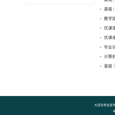
喜报
教学提
优课速
优课速
毕业
计算
喜报
大连东软信息学院 Co
电