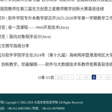
 | 我院教师在第三届东方创意之星教师教学创新大赛喜获佳绩
升 | 软件学院专升本教学部召开2025-2026学年第一学期教
览 | 省一流课程——Web开发技术(Java)
览｜面向对象程序设计(Java)
论文撰写指南分享
机与软件学院学生在2024年（第十九届）海峡两岸暨港澳地区大
｜创新教学，您最耀眼——软件与大数据技术系教师竞赛喜获佳
13条 1/1页
首页
<<
上一页
1
下一页
pyright © 2002-2026 大连东软信息学院 All Rights Reserved
话：+86-411-84835000 | 传真：+86-411-84769999