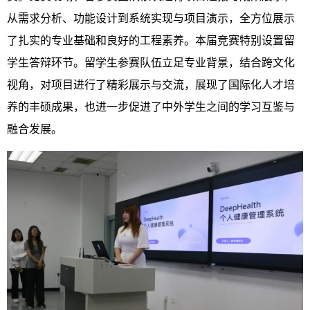
从需求分析、功能设计到系统实现与项目演示，全方位展示
了扎实的专业基础和良好的工程素养。本届竞赛特别设置留
学生答辩环节。留学生参赛队伍立足专业背景，结合跨文化
视角，对项目进行了精彩展示与交流，展现了国际化人才培
养的丰硕成果，也进一步促进了中外学生之间的学习互鉴与
融合发展。