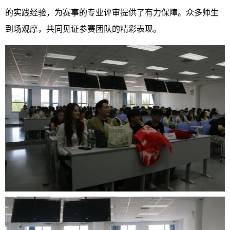
的实践经验，为赛事的专业评审提供了有力保障。众多师生
到场观摩，共同见证参赛团队的精彩表现。