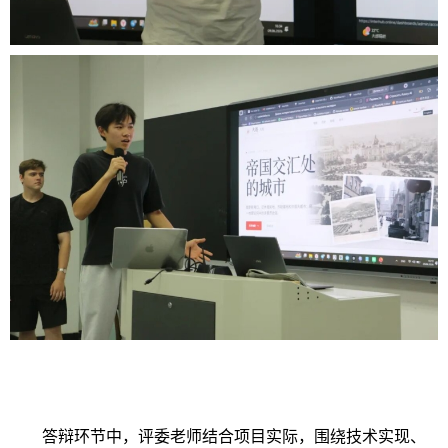
答辩环节中，评委老师结合项目实际，围绕技术实现、