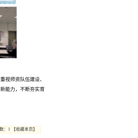
校重视师资队伍建设、
创新能力，不断夯实育
数：1
【
收藏本页
】