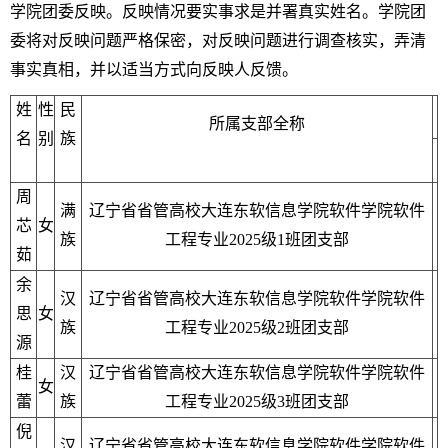
学院团委反映。反映情况要实事求是并署真实姓名。学院团
委将对反映问题严格保密，对反映问题进行调查核实，弄清
事实真相，并以适当方式向反映人反馈。
姓
性
民
所属支部全称
名
别
族
周
满
辽宁省省管高校大连东软信息学院软件学院软件
芯
女
族
工程专业2025级1班团支部
茹
余
汉
辽宁省省管高校大连东软信息学院软件学院软件
思
女
族
工程专业2025级2班团支部
源
桂
汉
辽宁省省管高校大连东软信息学院软件学院软件
女
蕾
族
工程专业2025级3班团支部
倪
汉
辽宁省省管高校大连东软信息学院软件学院软件