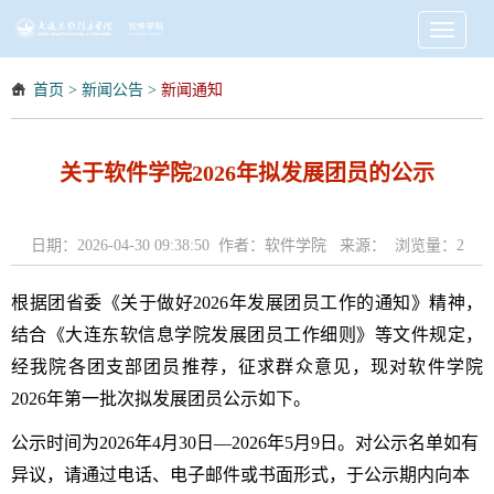
Toggle
navigati
首页
>
新闻公告
>
新闻通知
关于软件学院2026年拟发展团员的公示
日期：2026-04-30 09:38:50 作者：软件学院 来源： 浏览量：
2
根据
团省委《关于做好2026年发展团员工作的通知》精神
，
结合
《大连东软信息学院发展团员工作细则》
等文件规定，
经我院各团支部团员推荐，征求群众意见，现对软件学院
2026年第一批次拟发展团员公示如下。
公示时间为
2026
年
4
月
30
日—
2026
年
5
月
9
日。对公示名单如有
异议，请通过电话、电子邮件或书面形式，于公示期内向本