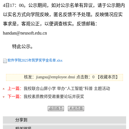
4日17：00。公示期间，如对公示名单有异议，请于公示期内
以实名方式向学院反映，匿名反馈不予处理。反映情况应实
事求是，客观公正，以便调查核实。反馈邮箱：
handan@neusoft.edu.cn
特此公示。
软件学院2025年筑梦奖学金名单.xlsx
核发：jiangsu@employee.dnui
点击数：0
【
收藏本页
】
上一篇：
我校联合山屏小学 举办“人工智能”科普 主题活动
下一篇：
我校素质教师受邀重要论坛并获奖
返回首页
关闭页面
分享到
相关链接