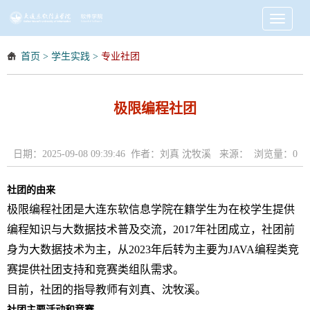
Toggle
navigati
首页
>
学生实践
>
专业社团
极限编程社团
日期：2025-09-08 09:39:46 作者：刘真 沈牧溪 来源： 浏览量：
0
社团的由来
极限编程社团是大连东软信息学院在籍学生为在校学生提供
编程知识与大数据技术普及交流，2017年社团成立
，
社团前
身为大数据技术为主，从2023年后转为主要为JAVA编程类竞
赛提供社团支持和竞赛类组队需求。
目前，社团的指导教师
有刘真、沈牧溪。
社团主要活动和竞赛