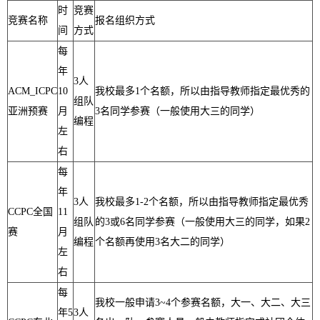
时
竞赛
竞赛名称
报名组织方式
间
方式
每
年
3人
ACM_
ICPC
1
0
我校最多1个名额，所以由指导教师指定最优秀的
组队
亚洲预赛
月
3名同学参赛（一般使用大三的同学）
编程
左
右
每
年
3人
我校最多1-
2
个名额，所以由指导教师指定最优秀
CCPC全国
1
1
组队
的3或6名同学参赛（一般使用大三的同学，如果2
赛
月
编程
个名额再使用3名大二的同学）
左
右
每
我校一般申请3~
4
个参赛名额，大一、大二、大三
年5
3人