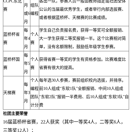
CCPC东北
各出一队，参赛人员一般由教师指定或社团全体
月
组队
赛
公认的当届最优秀学生，或者举行内部选拔赛、
或6
编程
或者根据蓝桥杯、天梯赛的比赛成绩。
月
每
学生自己负责报名费，获得一等奖可全额报销、
蓝桥杯省
个人
年4
大一学生获得二等奖报销一半。这个比赛相对简
赛
赛
月
单，没有名额限制，鼓励低年级学生参赛。
每
蓝桥杯国
个人
获得省赛一等奖的学生有资格参加。比赛难度比
年
5
赛
赛
省赛有很大的提高。
月
个人
每年选3
0
人参赛，赛前组织校内选拔，并排序。
每
编程
前1
0
人组成“东软1队”全额报销、中间1
0
人组成
天梯赛
年3
团队
“东软2队”报销一半费用、后1
0
人组成“东软3队”自
月
计分
费
社团主要荣誉
16届蓝桥杯省赛，22人获奖（其中一等奖4人，二等奖6人，
三等奖12人）；