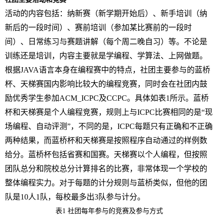
活动的内容包括：
纳新赛（新学期开始后）、
新手培训（纳
新后的一段时间）、赛前
培训
（参加某比赛前的一段时
间）、日常
练习与赛题讲解
（
每个周二晚自习
）等。不论是
训练还是培训，内容主要就是学编程、学算法、上网做题。
根据JAVA语言本身在编程赛中的特点
，社团
主要
参与
的
蓝桥
杯、天梯赛国内影响比较大的编程竞赛
，
同时会在社团内鼓
励优秀学生参加ACM_ICPC及
CCPC
。具体如表1所示。
蓝桥
杯和天梯赛是个人编程竞赛，规则上与ICPC比赛相同的是“现
场编程、自动评测”，不同的是，ICPC每题只有正确和不正确
两种结果，而蓝桥杯和天梯赛是按照程序自动通过的样例数
给分。蓝桥杯包括省赛和国赛。天梯赛以个人编程，但按照
团队总分和院校总分计算排名的比赛，非常体现一个学校的
整体编程实力。对于每题的计分规则与蓝桥类似，但他的团
队是1
0
人1队，每校最多出3队参与计分。
表1 社团每年参与的竞赛及参与方式