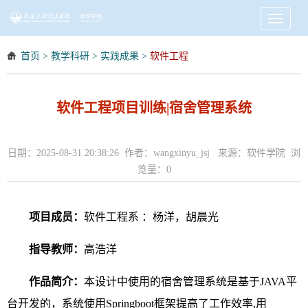
Toggle
navigati
首页
>
教学科研
>
实践成果
>
软件工程
软件工程项目训练|宿舍管理系统
日期：2025-08-31 20:38:26 作者：wangxinyu_jsj 来源：软件学院 浏
览量：
0
项目成员：
软件工程系 ：杨洋，胡晨光
指导教师：
高浩洋
作品简介：
本设计中使用的宿舍管理系统是基于JAVA平
台开发的，系统使用Springboot框架提高了工作效率,用