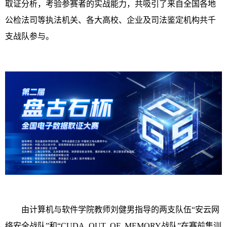
取证分析，考验参赛者的实战能力，共吸引了来自全国各地
公检法司等执法机关、各大高校、企业及司法鉴定机构共千
支战队参与。
由计算机与软件学院教师刘健男指导的两支队伍“安云网
络安全战队”和“CUDA_OUT_OF_MEMORY战队”在赛前集训