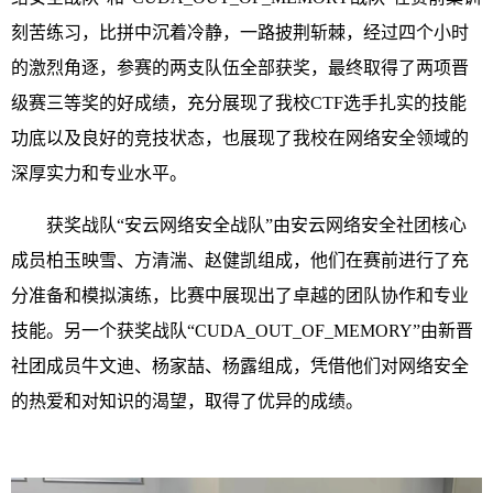
刻苦练习，比拼中沉着冷静，一路披荆斩棘，经过四个小时
的激烈角逐，参赛的两支队伍全部获奖，最终取得了两项晋
级赛三等奖的好成绩，充分展现了我校CTF选手扎实的技能
功底以及良好的竞技状态，也展现了我校在网络安全领域的
深厚实力和专业水平。
获奖战队“安云网络安全战队”由安云网络安全社团核心
成员柏玉映雪、方清湍、赵健凯组成，他们在赛前进行了充
分准备和模拟演练，比赛中展现出了卓越的团队协作和专业
技能。另一个获奖战队“CUDA_OUT_OF_MEMORY”由新晋
社团成员牛文迪、杨家喆、杨露组成，凭借他们对网络安全
的热爱和对知识的渴望，取得了优异的成绩。